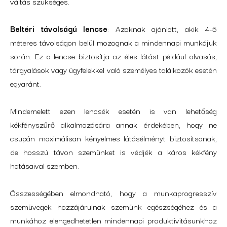
váltás szükséges.
Beltéri távolságú lencse
: Azoknak ajánlott, akik 4-5
méteres távolságon belül mozognak a mindennapi munkájuk
során. Ez a lencse biztosítja az éles látást például olvasás,
tárgyalások vagy ügyfelekkel való személyes találkozók esetén
egyaránt.
Mindemelett ezen lencsék esetén is van lehetőség
kékfényszűrő alkalmazására annak érdekében, hogy ne
csupán maximálisan kényelmes látásélményt biztosítsanak,
de hosszú távon szemünket is védjék a káros kékfény
hatásaival szemben.
Összességében elmondható, hogy a munkaprogresszív
szemüvegek hozzájárulnak szemünk egészségéhez és a
munkához elengedhetetlen mindennapi produktivitásunkhoz