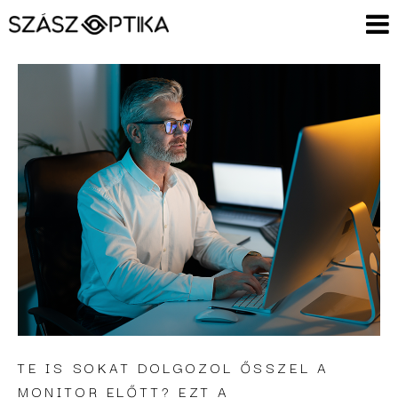
TE IS SOKAT DOLGOZOL ŐSSZEL A
MONITOR ELŐTT? EZT A