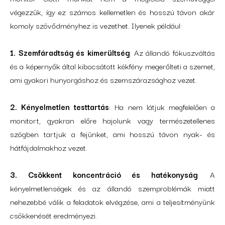
végezzük, így ez számos kellemetlen és hosszú távon akár
komoly szövődményhez is vezethet. Ilyenek például:
1. Szemfáradtság és kimerültség
: Az állandó fókuszváltás
és a képernyők által kibocsátott kékfény megerőlteti a szemet,
ami gyakori hunyorgáshoz és szemszárazsághoz vezet.
2. Kényelmetlen testtartás
: Ha nem látjuk megfelelően a
monitort, gyakran előre hajolunk vagy természetellenes
szögben tartjuk a fejünket, ami hosszú távon nyak- és
hátfájdalmakhoz vezet.
3. Csökkent koncentráció és hatékonyság
: A
kényelmetlenségek és az állandó szemproblémák miatt
nehezebbé válik a feladatok elvégzése, ami a teljesítményünk
csökkenését eredményezi.