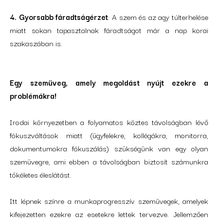
4. Gyorsabb fáradtságérzet
: A szem és az agy túlterhelése
miatt sokan tapasztalnak fáradtságot már a nap korai
szakaszában is.
Egy szemüveg, amely megoldást nyújt ezekre a
problémákra!
Irodai környezetben a folyamatos köztes távolságban lévő
fókuszváltások miatt (ügyfelekre, kollégákra, monitorra,
dokumentumokra fókuszálás) szükségünk van egy olyan
szemüvegre, ami ebben a távolságban biztosít számunkra
tökéletes éleslátást.
Itt lépnek színre a munkaprogresszív szemüvegek, amelyek
kifejezetten ezekre az esetekre lettek tervezve. Jellemzően