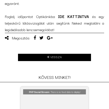
egyaránt.
Foglalj időpontot Optikánkba
IDE KATTINTVA
és egy
teljeskörű látásvizsgálat után segítünk Neked megtalálni a
legideálisabb lencsemegoldást!
Megosztás:
VISSZA
KÖVESS
MINKET!
PHP Social Stream:
There is no feed data to display!