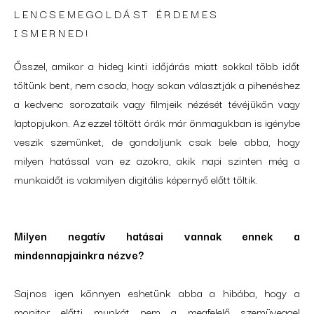
LENCSEMEGOLDÁST ÉRDEMES
ISMERNED!
Ősszel, amikor a hideg kinti időjárás miatt sokkal több időt
töltünk bent, nem csoda, hogy sokan választják a pihenéshez
a kedvenc sorozataik vagy filmjeik nézését tévéjükön vagy
laptopjukon. Az ezzel töltött órák már önmagukban is igénybe
veszik szemünket, de gondoljunk csak bele abba, hogy
milyen hatással van ez azokra, akik napi szinten még a
munkaidőt is valamilyen digitális képernyő előtt töltik.
Milyen negatív hatásai vannak ennek a
mindennapjainkra nézve?
Sajnos igen könnyen eshetünk abba a hibába, hogy a
monitor előtti munkát nem a megfelelő szemüveggel