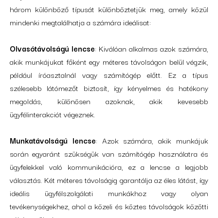
három különböző típusát különböztetjük meg, amely közül
mindenki megtalálhatja a számára ideálisat:
Olvasótávolságú lencse
: Kiválóan alkalmas azok számára,
akik munkájukat főként egy méteres távolságon belül végzik,
például íróasztalnál vagy számítógép előtt. Ez a típus
szélesebb látómezőt biztosít, így kényelmes és hatékony
megoldás, különösen azoknak, akik kevesebb
ügyfélinterakciót végeznek.
Munkatávolságú lencse
: Azok számára, akik munkájuk
során egyaránt szükségük van számítógép használatra és
ügyfelekkel való kommunikációra, ez a lencse a legjobb
választás. Két méteres távolságig garantálja az éles látást, így
ideális ügyfélszolgálati munkákhoz vagy olyan
tevékenységekhez, ahol a közeli és köztes távolságok közötti