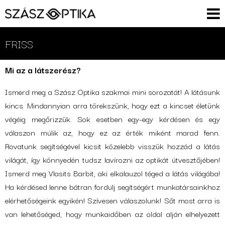
FRISS
Mi az a látszerész?
Ismerd meg a Szász Optika szakmai mini sorozatát! A látásunk
kincs. Mindannyian arra törekszünk, hogy ezt a kincset életünk
végéig megőrizzük. Sok esetben egy-egy kérdésen és egy
válaszon múlik az, hogy ez az érték miként marad fenn.
Rovatunk segítségével kicsit közelebb visszük hozzád a látás
világát, így könnyedén tudsz lavírozni az optikát útvesztőjében!
Ismerd meg Vlasits Barbit, aki elkalauzol téged a látás világába!
Ha kérdésed lenne bátran fordulj segítségért munkatársainkhoz
elérhetőségeink egyikén! Szívesen válaszolunk! Sőt most arra is
van lehetőséged, hogy munkaidőben az oldal alján elhelyezett