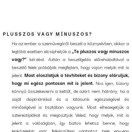
PLUSSZOS VAGY MÍNUSZOS?
Ha az ember a szemüvegéről beszél a köznyelvben, akkor a
legtöbb esetben elcsíphetjük a
„Te pluszos vagy mínuszos
vagy?”
kérdést. Aztán a beszélgetés előrehaladtával a
beszélő felek próbálják megfejteni, hogy vajon melyik mit is
jelent.
Most eloszlatjuk a tévhiteket és bizony eláruljuk,
hogy mi egész pontosan mit is jelent.
Nos igen, bizony
könnyű összekeverni a kettőt, de azért nem hátrány, ha a
saját dioptriánkkal és a látásunk egészségével és
minőségével is tisztában vagyunk. Most elhesegetjük a
sztereotípiákat és megosztjuk Veled, hogy melyik, mit is
jelent a valóságban, így biztos lehetsz benne, hogy
legközelebb már felkészülten vághatsz bele egy-egy