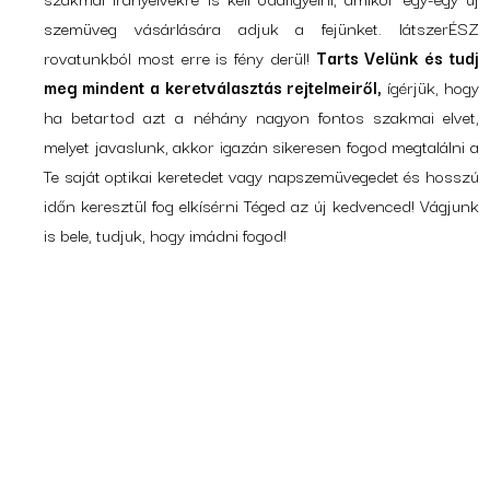
szemüveg vásárlására adjuk a fejünket. látszerÉSZ
rovatunkból most erre is fény derül!
Tarts Velünk és tudj
meg mindent a keretválasztás rejtelmeiről,
ígérjük, hogy
ha betartod azt a néhány nagyon fontos szakmai elvet,
melyet javaslunk, akkor igazán sikeresen fogod megtalálni a
Te saját optikai keretedet vagy napszemüvegedet és hosszú
időn keresztül fog elkísérni Téged az új kedvenced! Vágjunk
is bele, tudjuk, hogy imádni fogod!