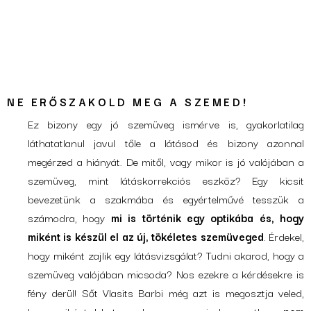
NE ERŐSZAKOLD MEG A SZEMED!
Ez bizony egy jó szemüveg ismérve is, gyakorlatilag
láthatatlanul javul tőle a látásod és bizony azonnal
megérzed a hiányát. De mitől, vagy mikor is jó valójában a
szemüveg, mint látáskorrekciós eszköz? Egy kicsit
bevezetünk a szakmába és egyértelművé tesszük a
számodra, hogy
mi is történik egy optikába és, hogy
miként is készül el az új, tökéletes szemüveged
. Érdekel,
hogy miként zajlik egy látásvizsgálat? Tudni akarod, hogy a
szemüveg valójában micsoda? Nos ezekre a kérdésekre is
fény derül! Sőt Vlasits Barbi még azt is megosztja veled,