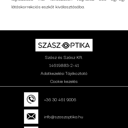
látáskorrekciós eszköt kiválasztásába.
Szász és Szász Kft.
14619883-2-41
Adatkezelési Tájékoztató
Cookie kezelés
+36 30 461 9006
info@szaszoptika.hu