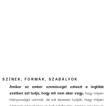
SZÍNEK, FORMÁK, SZABÁLYOK
Amikor az ember szemüveget választ a legtöbb
esetben azt tudja, hogy mit nem akar vagy,
hogy milyen
hiányosságai vannak, de azt kevesen tudják, hogy milyen
szakmai irányelvekre is kell odafigyelni, amikor egy-egy új