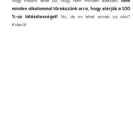
hogy miként lehet az, hogy nem minden esetben,
nem
minden alkalommal törekszünk arra, hogy elérjük a 100
%-os látásélességet!
No, de mi lehet ennek az oka?
Kiderül!