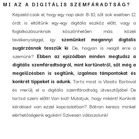
MI AZ A DIGITÁLIS SZEMFÁRADTSÁG?
Képzeld csak el, hogy egy nap akár 8-10, sőt sok esetben 12
órát is eltöltünk egy-egy digitális eszköz előtt, vagy a
foglalkozásunknak köszönhetően más közeli
tevékenységgel, így
szemünket megannyi digitális
sugárzásnak tesszük ki
. De, hogyan is reagál erre a
szemünk?
Ebben az epizódban minden megtudsz a
digitális szemfáradtságról, mint kortünetről, sőt még a
megelőzésben is segítünk, izgalmas támpontokat és
konkrét tippeket is adunk.
Tarts most is Vlasits Barbival
és merülj el a digitális szemfáradtság útvesztőjébe! De
tartsd szem előtt! Van kiút! Mutatjuk, hogy miként! Konkrét
kérdésed van ezzel kapcsolatban? Bátran keress minket
elérhetőségeink egyikén! Szívesen válaszolunk!